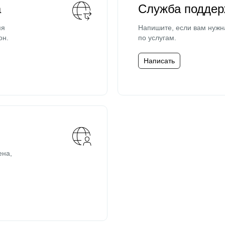
а
Служба поддер
мя
Напишите, если вам нужн
он.
по услугам.
Написать
ена,